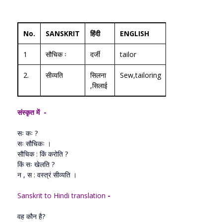
No.
SANSKRIT
हिंदी
ENGLISH
1
सौचिक ः
दर्जी
tailor
2.
सीव्यति
सिलना
Sew,tailoring
,सिलाई
संस्कृत में -
सः कः ?
सः सौचिकः ।
सौचिक : किं करोति ?
किं सः खेलति ?
न , स : वस्त्रं सीव्यति ।
Sanskrit to Hindi translation
-
वह कौन है?